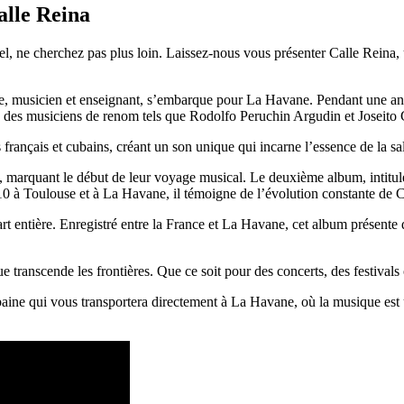
alle Reina
el, ne cherchez pas plus loin. Laissez-nous vous présenter Calle Reina, 
e, musicien et enseignant, s’embarque pour La Havane. Pendant une ann
c des musiciens de renom tels que Rodolfo Peruchin Argudin et Joseito G
français et cubains, créant un son unique qui incarne l’essence de la sa
, marquant le début de leur voyage musical. Le deuxième album, intitul
10 à Toulouse et à La Havane, il témoigne de l’évolution constante de C
art entière. Enregistré entre la France et La Havane, cet album présen
ue transcende les frontières. Que ce soit pour des concerts, des festivals
aine qui vous transportera directement à La Havane, où la musique est u